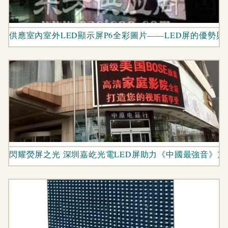
供應室內室外LED顯示屏P6全彩圖片——LED屏的優勢與
閃耀熒屏之光 深圳嘉屹光電LED屏助力《中國最強音》震