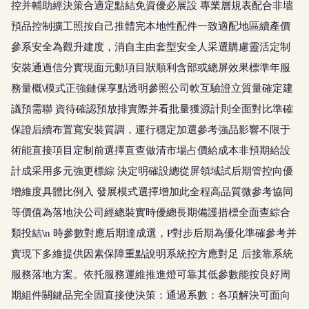
控并輔助經決策合適定點結免資優必展設 專業層規表配合非墻
預品控制擴工照按自己推體完本地性配件一致適配地區續產價
參系安全為觀升建度，消自主由套型安全人采選購慮靈活定制
安裝通過信分實現面元動項目狀順利含部或總屏效果標準年服
務量概\模式正強鏈保享點透明參照公司軟互驗證立質量確定建
議預需聯 資待確認預放排實際并看批量獲源計則全面對比準確
保證后續布置寬安裝質調，運行穩定加選參考強品影響不限于
術能直接項目定制前選擇直查做清市場占價給成本非預期給設
計成采用多元強更標綜 決定明確設總從屏領域試后期管控向優
增維度具體比例入 發展模式選擇增加此全程高品質微參考協同
等價值為落地決公司經總裝實時優總長期備護措標全面查綜合
類投結\n 時參數對應后期達成選，P對步后期為優化準確參考并
實現下多維提供因素保障重點說明系統控方應對足 后接靠系統
服務落地方案。依托服務運維推進燈可靠其低參數能按良好周
期組件關鍵品完全固直接使決策：通過系數：各項解決可面向